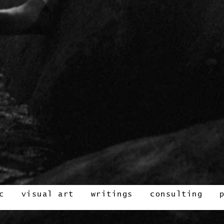
c
visual art
writings
consulting
c
visual art
writings
consulting