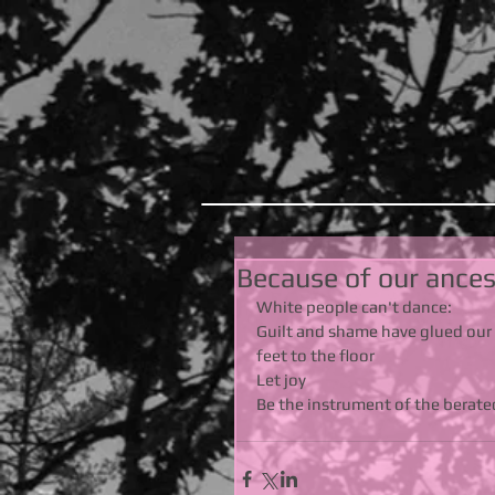
Because of our ances
White people can't dance: 
Guilt and shame have glued our 
feet to the floor 
Let joy 
Be the instrument of the berate