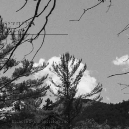
Recent Posts
Nuclei fuse
Notify me
Because of our ancestors and
because of the present