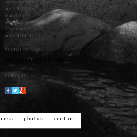
septembre 2015
(4)
4 posts
août 2015
(5)
5 posts
mai 2015
(1)
1 post
janvier 2015
(1)
1 post
décembre 2014
(2)
2 posts
août 2014
(1)
1 post
Search By Tags
Pas encore de mots-clés.
Follow Us
press
photos
contact
press
photos
contact