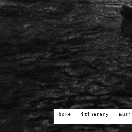
home
itinerary
musi
home
itinerary
musi