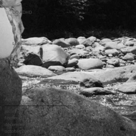
OD ADHD
Love
Silence
Archive
juillet 2019
(1)
1 post
février 2016
(4)
4 posts
décembre 2015
(1)
1 post
octobre 2015
(1)
1 post