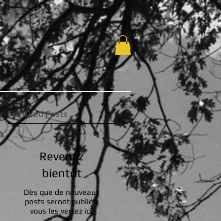
Featured Posts
Revenez
bientôt
Dès que de nouveaux
posts seront publiés,
vous les verrez ici.