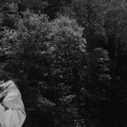
A love
A crab
Heru
River Shores